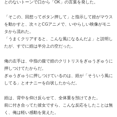
とのないトーンで口から「OK」の言葉を発した。
「そこの、回想ってボタン押して」と指示して姪がマウス
を動かすと、次々とCGアニメで、いやらしい映像がモニ
タから流れた。
「うまくクリアすると、こんな風になるんだよ」と説明し
たが、すでに姪は半分上の空だった。
俺の左手は、中指の腹で姪のクリトリスをぎゅうぎゅうに
押しつけてたからだ。
ぎゅうぎゅうに押しつけているのは、姪が「そういう風に
してる」とオナニーを白状したからだ。
姪は、背中を仰け反らせて、全体重を預けてきた。
前に付き合ってた彼女ですら、こんな反応をしたことは無
く、俺は軽い感動を覚えた。