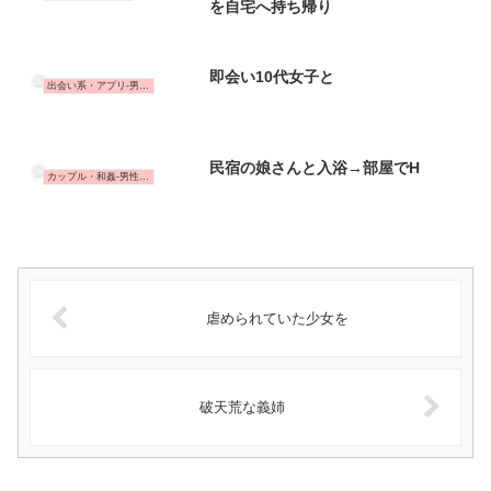
を自宅へ持ち帰り
即会い10代女子と
出会い系・アプリ-男性の体験談
民宿の娘さんと入浴→部屋でH
カップル・和姦-男性の体験談
虐められていた少女を
破天荒な義姉