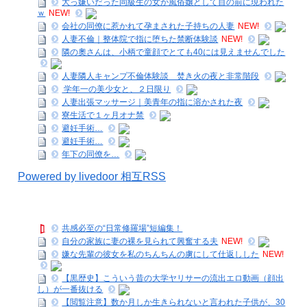
大っ嫌いだった同級生の女が風俗嬢として目の前に現われた
ｗ
NEW!
会社の同僚に惹かれて孕まされた子持ちの人妻
NEW!
人妻不倫｜整体院で指に堕ちた禁断体験談
NEW!
隣の奧さんは、小柄で童顔でとても40には見えませんでした
人妻隣人キャンプ不倫体験談 焚き火の夜と非常階段
学年一の美少女と、２日限り
人妻出張マッサージ｜美青年の指に溶かされた夜
寮生活で１ヶ月オナ禁
避妊手術…
避妊手術…
年下の同僚を…
Powered by livedoor 相互RSS
共感必至の“日常修羅場”短編集！
自分の家族に妻の裸を見られて興奮する夫
NEW!
嫌な先輩の彼女を私のちんちんの虜にして仕返しした
NEW!
【黒歴史】こういう昔の大学ヤリサーの流出エロ動画（顔出
し）が一番抜ける
【閲覧注意】数か月しか生きられないと言われた子供が、30