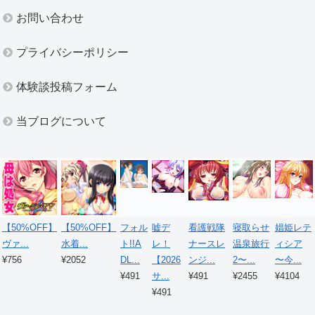
お問い合わせ
プライバシーポリシー
体験談投稿フォーム
当ブログについて
【50%OFF】
【50%OFF】
フォル
嘘デ
看護戦隊
寝取らせ
娼姫レテ
ヴァ...
水着...
ト!!A
レ！
ナースレ
温泉旅行
ィシア
¥756
¥2052
DL...
【2026
ンジ...
2〜...
〜今...
¥491
サ...
¥491
¥2455
¥4104
¥491