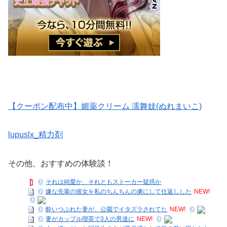
【クーポン配布中】媚薬クリーム 濡舞妓(ぬれまいこ)
lupuslx_精力剤
その他、おすすめの体験談！
それは純愛か、それともストーカー疑惑か
嫌な先輩の彼女を私のちんちんの虜にして仕返しした
NEW!
酔いつぶれた妻が、公園でイタズラされてた
NEW!
妻がカップル喫茶で3人の男達に
NEW!