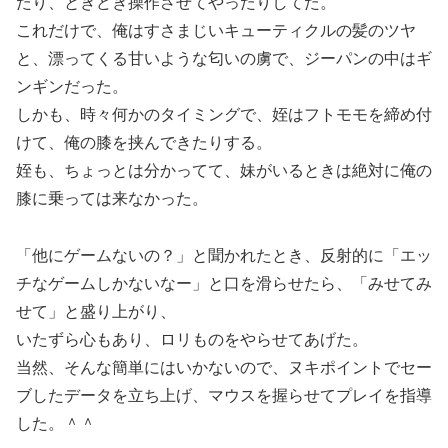
たり、ときどき操作させてやったりしてた。
これだけで、俺はすさまじいキューティクルの髪のツヤ
と、漂ってくる甘いような匂いの虜で、ジーパンの中はギ
ンギンだった。
しかも、時々何かのタイミングで、姪はフトモモを締め付
けて、俺の膝を挟んできたりする。
姪も、ちょっとは分かってて、妹がいるときは絶対に俺の
膝に乗っては来なかった。
「他にゲームないの？」と聞かれたとき、反射的に「エッ
チなゲームしかないなー」と口を滑らせたら、「みせてみ
せて」と盛り上がり、
いたずら心もあり、ロリものをやらせてあげた。
当然、そんな簡単にはいかないので、ヌキポイントでセー
ブしたデータを立ち上げ、マウスを握らせてプレイを指導
した。＾＾