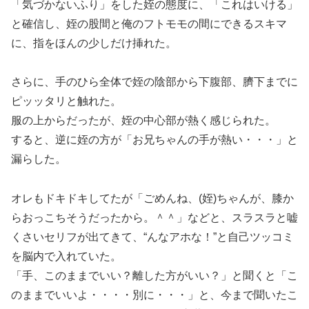
「気づかないふり」をした姪の態度に、「これはいける」
と確信し、姪の股間と俺のフトモモの間にできるスキマ
に、指をほんの少しだけ挿れた。
さらに、手のひら全体で姪の陰部から下腹部、臍下までに
ピッッタリと触れた。
服の上からだったが、姪の中心部が熱く感じられた。
すると、逆に姪の方が「お兄ちゃんの手が熱い・・・」と
漏らした。
オレもドキドキしてたが「ごめんね、(姪)ちゃんが、膝か
らおっこちそうだったから。＾＾」などと、スラスラと嘘
くさいセリフが出てきて、“んなアホな！”と自己ツッコミ
を脳内で入れていた。
「手、このままでいい？離した方がいい？」と聞くと「こ
のままでいいよ・・・・別に・・・」と、今まで聞いたこ