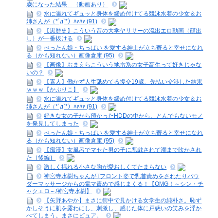
歳になった結果…（動画あり）
水に濡れてギュッと身体を締め付けてる競泳水着の少女＆お
姉さんが（*´д`*）ﾊｧﾊｧ (91)
【黒歴史】こういう昔の大学ヤリサーの流出エロ動画（顔出
し）が一番抜ける
ぺったん娘・ちっぱい を愛する紳士が立ち寄ると幸せになれ
る（かも知れない）画像倉庫 (95)
【画像】おまえらこういう地雷系の女子高生って好きじゃな
いの？
【素人】働かず人生舐めてる援交19歳、先払い交渉した結果
ｗｗｗ【かぷりこ】
水に濡れてギュッと身体を締め付けてる競泳水着の少女＆お
姉さんが（*´д`*）ﾊｧﾊｧ (91)
好きな女の子から預かったHDDの中から、とんでもないモノ
を発見してしまった
ぺったん娘・ちっぱい を愛する紳士が立ち寄ると幸せになれ
る（かも知れない）画像倉庫 (95)
【痴漢】女風呂でマセた男の子に悪戯されて潮まで吹かされ
た［後編］
激しく揺れる小さな胸が愛おしくてたまらない
神宮寺水樹ちゃんがTフロント姿で乳首責めをされたりパウ
ダーマッサージからの電マ責めで感じまくる！【OMG！～シン・チ
ャクエロ～/神宮寺水樹】
【矢野あやか】まさに街中で見かける女学生の純朴さ。恥ず
かしそうに肌を露わにし、刺激し、感じた体に戸惑いの笑みを浮か
べてしまう。まさにピュア。