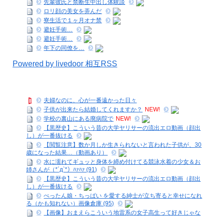
先輩彼氏と禁断生中出し体験談
ロリ顔の美女を弄んだ
寮生活で１ヶ月オナ禁
避妊手術…
避妊手術…
年下の同僚を…
Powered by livedoor 相互RSS
夫婦なのに、心が一番遠かった日々
子供が出来たら結婚してくれますか？
NEW!
学校の裏山にある廃病院で
NEW!
【黒歴史】こういう昔の大学ヤリサーの流出エロ動画（顔出
し）が一番抜ける
【閲覧注意】数か月しか生きられないと言われた子供が、30
歳になった結果…（動画あり）
水に濡れてギュッと身体を締め付けてる競泳水着の少女＆お
姉さんが（*´д`*）ﾊｧﾊｧ (91)
【黒歴史】こういう昔の大学ヤリサーの流出エロ動画（顔出
し）が一番抜ける
ぺったん娘・ちっぱい を愛する紳士が立ち寄ると幸せになれ
る（かも知れない）画像倉庫 (95)
【画像】おまえらこういう地雷系の女子高生って好きじゃな