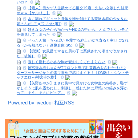
いの？
【素人】働かず人生舐めてる援交19歳、先払い交渉した結果
ｗｗｗ【かぷりこ】
水に濡れてギュッと身体を締め付けてる競泳水着の少女＆お
姉さんが（*´д`*）ﾊｧﾊｧ (91)
好きな女の子から預かったHDDの中から、とんでもないモノ
を発見してしまった
ぺったん娘・ちっぱい を愛する紳士が立ち寄ると幸せになれ
る（かも知れない）画像倉庫 (95)
【痴漢】女風呂でマセた男の子に悪戯されて潮まで吹かされ
た［後編］
激しく揺れる小さな胸が愛おしくてたまらない
神宮寺水樹ちゃんがTフロント姿で乳首責めをされたりパウ
ダーマッサージからの電マ責めで感じまくる！【OMG！～シン・チ
ャクエロ～/神宮寺水樹】
【矢野あやか】まさに街中で見かける女学生の純朴さ。恥ず
かしそうに肌を露わにし、刺激し、感じた体に戸惑いの笑みを浮か
べてしまう。まさにピュア。
Powered by livedoor 相互RSS