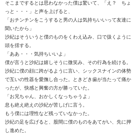
そこまでするとは思わなかった僕は驚いて、「え？ ちょ
っと・・・」と声を上げると、
「おチンチンをこうすると男の人は気持ちいいって友達に
聞いたから」
沙紀はそういうと僕のものをくわえ込み、口で扱くように
頭を揺する。
「ああ・・・気持ちいいよ」
僕が言うと沙紀は嬉しそうに微笑み、その行為を続ける。
沙紀に僕の顔に跨がるように言い、シックスナインの体勢
で互いの性器を愛撫し合った。ときどき歯が当たって痛か
ったが、快感と興奮の方が勝っていた。
「お兄ちゃん、おかしくなっちゃうよ」
息も絶え絶えの沙紀が苦しげに言う。
もう僕には理性など残っていなかった。
沙紀の足を広げると、股間に僕のものをあてがい、先に押
し進めた。