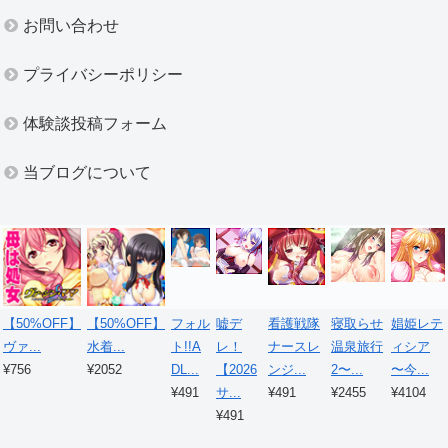
お問い合わせ
プライバシーポリシー
体験談投稿フォーム
当ブログについて
【50%OFF】
【50%OFF】
フォル
嘘デ
看護戦隊
寝取らせ
娼姫レテ
ヴァ...
水着...
ト!!A
レ！
ナースレ
温泉旅行
ィシア
¥756
¥2052
DL...
【2026
ンジ...
2〜...
〜今...
¥491
サ...
¥491
¥2455
¥4104
¥491