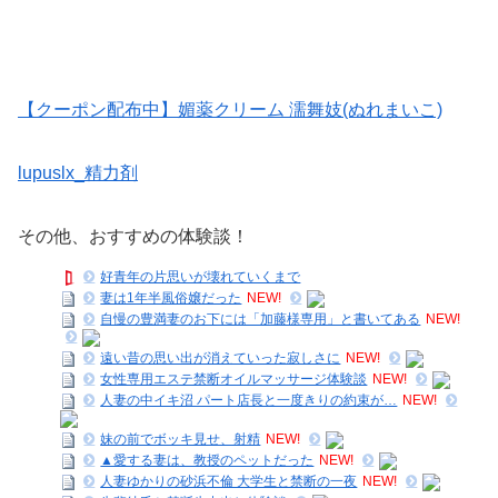
【クーポン配布中】媚薬クリーム 濡舞妓(ぬれまいこ)
lupuslx_精力剤
その他、おすすめの体験談！
好青年の片思いが壊れていくまで
妻は1年半風俗嬢だった
NEW!
自慢の豊満妻のお下には「加藤様専用」と書いてある
NEW!
遠い昔の思い出が消えていった寂しさに
NEW!
女性専用エステ禁断オイルマッサージ体験談
NEW!
人妻の中イキ沼 パート店長と一度きりの約束が…
NEW!
妹の前でボッキ見せ、射精
NEW!
▲愛する妻は、教授のペットだった
NEW!
人妻ゆかりの砂浜不倫 大学生と禁断の一夜
NEW!