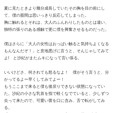
夏に見たときより幾分成長していたその胸を目の前にし
て、僕の股間は思いっきり反応してしまった。
胸に触れるとそれは、大人のふんわりしたものとは違い、
独特の張りのある感触で更に僕を興奮させるものだった。
僕はさらに「大人の女性はおっぱい触ると気持ちよくなる
もんなんだぞ！」と意地悪げに言うと、そんじゃしてみて
よ! と沙紀がまたムキになって言い張る。
いいけどさ、何されても怒るなよ！ 僕がそう言うと、分
かってるよー早くしてみてよー！
もうここまで来ると僕も後戻りできない状態になってい
た。沙紀の小さな乳首を指で軽くなでていると、少しずつ
尖って来たので、可愛い蕾を口に含み、舌で転がしてみ
る。