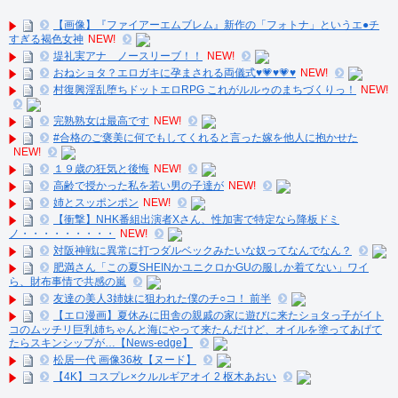
【画像】『ファイアーエムブレム』新作の「フォトナ」というエ●チ
すぎる褐色女神
NEW!
堤礼実アナ ノースリーブ！！
NEW!
おねショタ？エロガキに孕まされる両儀式♥️💗♥️💗♥️
NEW!
村復興淫乱堕ちドットエロRPG これがルルゥのまちづくりっ！
NEW!
完熟熟女は最高です
NEW!
#合格のご褒美に何でもしてくれると言った嫁を他人に抱かせた
NEW!
１９歳の狂気と後悔
NEW!
高齢で授かった私を若い男の子達が
NEW!
姉とスッポンポン
NEW!
【衝撃】NHK番組出演者Xさん、性加害で特定なら降板ドミ
ノ・・・・・・・・・
NEW!
対阪神戦に異常に打つダルベックみたいな奴ってなんでなん？
肥満さん「この夏SHEINかユニクロかGUの服しか着てない」ワイ
ら、財布事情で共感の嵐
友達の美人3姉妹に狙われた僕のチ○コ！ 前半
【エロ漫画】夏休みに田舎の親戚の家に遊びに来たショタっ子がイト
コのムッチリ巨乳姉ちゃんと海にやって来たんだけど、オイルを塗ってあげて
たらスキンシップが…【News-edge】
松居一代 画像36枚【ヌード】
【4K】コスプレ×クルルギアオイ 2 枢木あおい