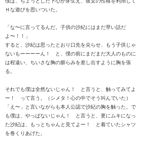
僕は、ちょっとした下心が芽生え、彼女の性格を利用して
Ｈな遊びを思いついた。
「な〜に言ってるんだ。子供の沙紀にはまだ早い話だ
よ〜！！」
すると、沙紀は思ったとおり口先を尖らせ、もう子供じゃ
ないもーーーーん！ と、僕の前にまだまだ大人のものに
は程遠い、ちいさな胸の膨らみを差し出すように胸を張
る。
それでも僕は全然ないじゃん！ と言うと、触ってみてよ
ー！ って言う。（シメタ！心の中でそう叫んでいた）
「え〜」と言いながらも本人公認で沙紀の胸を触った。で
も僕は、やっぱないじゃん！ と言うと、更にムキになっ
た沙紀は、もっとちゃんと見てよー！ と着ていたシャツ
を巻くりあげた。