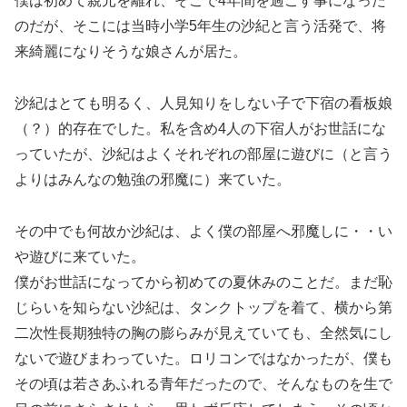
僕は初めて親元を離れ、そこで4年間を過ごす事になった
のだが、そこには当時小学5年生の沙紀と言う活発で、将
来綺麗になりそうな娘さんが居た。
沙紀はとても明るく、人見知りをしない子で下宿の看板娘
（？）的存在でした。私を含め4人の下宿人がお世話にな
っていたが、沙紀はよくそれぞれの部屋に遊びに（と言う
よりはみんなの勉強の邪魔に）来ていた。
その中でも何故か沙紀は、よく僕の部屋へ邪魔しに・・い
や遊びに来ていた。
僕がお世話になってから初めての夏休みのことだ。まだ恥
じらいを知らない沙紀は、タンクトップを着て、横から第
二次性長期独特の胸の膨らみが見えていても、全然気にし
ないで遊びまわっていた。ロリコンではなかったが、僕も
その頃は若さあふれる青年だったので、そんなものを生で