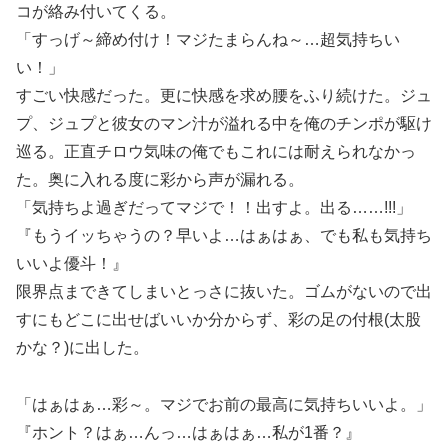
コが絡み付いてくる。
「すっげ～締め付け！マジたまらんね～…超気持ちい
い！」
すごい快感だった。更に快感を求め腰をふり続けた。ジュ
プ、ジュプと彼女のマン汁が溢れる中を俺のチンポが駆け
巡る。正直チロウ気味の俺でもこれには耐えられなかっ
た。奥に入れる度に彩から声が漏れる。
「気持ちよ過ぎだってマジで！！出すよ。出る……!!!」
『もうイッちゃうの？早いよ…はぁはぁ、でも私も気持ち
いいよ優斗！』
限界点まできてしまいとっさに抜いた。ゴムがないので出
すにもどこに出せばいいか分からず、彩の足の付根(太股
かな？)に出した。
「はぁはぁ…彩～。マジでお前の最高に気持ちいいよ。」
『ホント？はぁ…んっ…はぁはぁ…私が1番？』