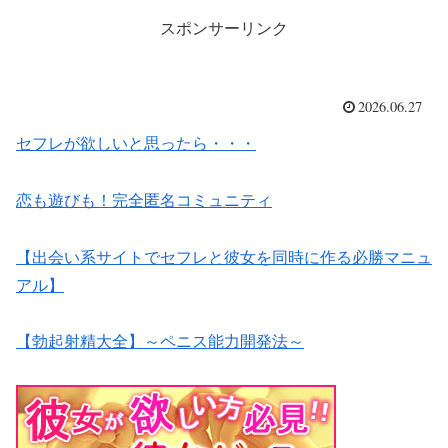
スポンサーリンク
2026.06.27
セフレが欲しいと思ったら・・・
恋も遊びも！完全匿名コミュニティ
【出会い系サイトでセフレと彼女を同時に作る必勝マニュ
アル】
【勃起射精大全】～ペニス能力開発法～