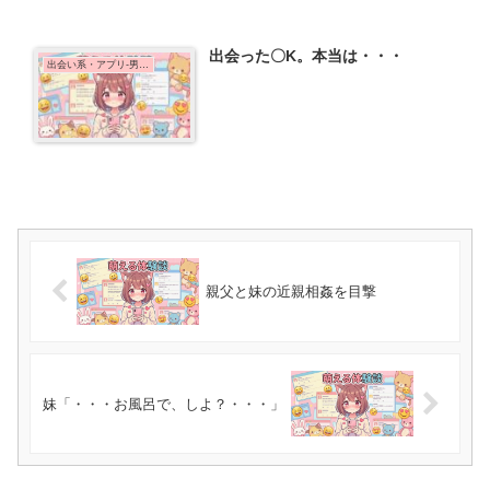
出会った〇K。本当は・・・
出会い系・アプリ-男性の体験談
親父と妹の近親相姦を目撃
妹「・・・お風呂で、しよ？・・・」