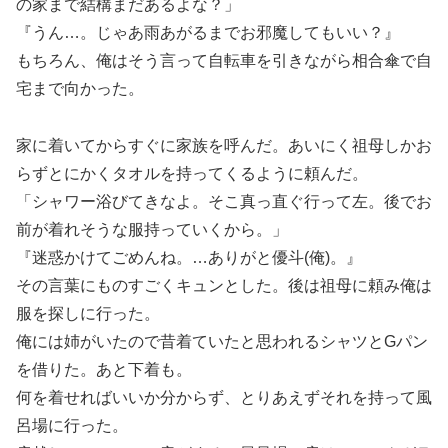
の家まで結構まだあるよな？」
『うん…。じゃあ雨あがるまでお邪魔してもいい？』
もちろん、俺はそう言って自転車を引きながら相合傘で自
宅まで向かった。
家に着いてからすぐに家族を呼んだ。あいにく祖母しかお
らずとにかくタオルを持ってくるように頼んだ。
「シャワー浴びてきなよ。そこ真っ直ぐ行って左。後でお
前が着れそうな服持っていくから。」
『迷惑かけてごめんね。…ありがと優斗(俺)。』
その言葉にものすごくキュンとした。後は祖母に頼み俺は
服を探しに行った。
俺には姉がいたので昔着ていたと思われるシャツとGパン
を借りた。あと下着も。
何を着せればいいか分からず、とりあえずそれを持って風
呂場に行った。