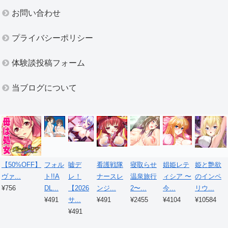
お問い合わせ
プライバシーポリシー
体験談投稿フォーム
当ブログについて
【50%OFF】
フォル
嘘デ
看護戦隊
寝取らせ
娼姫レテ
姫と艶欲
ヴァ...
ト!!A
レ！
ナースレ
温泉旅行
ィシア 〜
のインペ
¥756
DL...
【2026
ンジ...
2〜...
今...
リウ...
¥491
サ...
¥491
¥2455
¥4104
¥10584
¥491