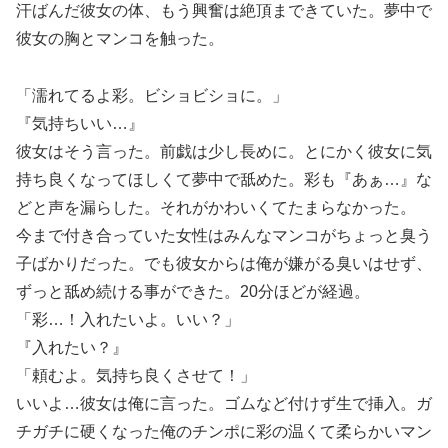
汗ばんだ彼女の体、もう興奮は絶頂まできていた。夢中で
彼女の胸とマンコを触った。
「濡れてるよ彩。ビショビショに。」
『気持ちいい…』
彼女はそう言った。前戯は少し長めに。とにかく彼女に気
持ち良くなってほしくて夢中で舐めた。彩も『あぁ…』な
どと声を漏らした。それがかわいくてたまらなかった。
今まで付き合っていた女性はみんなマンコがちょっと臭う
子ばかりだった。でも彼女からは俺が嫌がる臭いはせず、
ずっと舐め続ける事ができた。20分ほどが経過。
「彩…！入れたいよ。いい？」
『入れたい？』
「頼むよ。気持ち良くさせて！」
いいよ…彼女は俺に言った。ゴムなど付けず生で挿入。ガ
チガチに硬くなった俺のチンポに彩の温くて柔らかいマン