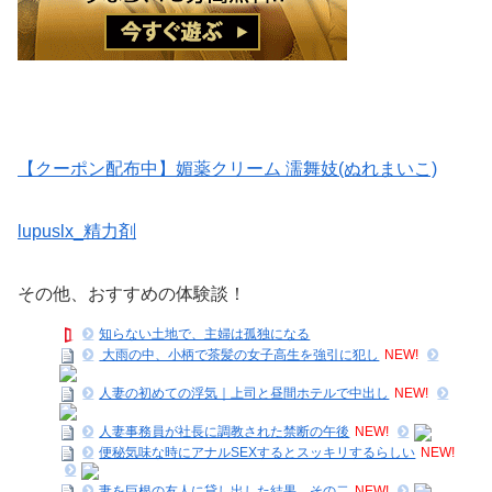
【クーポン配布中】媚薬クリーム 濡舞妓(ぬれまいこ)
lupuslx_精力剤
その他、おすすめの体験談！
知らない土地で、主婦は孤独になる
大雨の中、小柄で茶髪の女子高生を強引に犯し
NEW!
人妻の初めての浮気｜上司と昼間ホテルで中出し
NEW!
人妻事務員が社長に調教された禁断の午後
NEW!
便秘気味な時にアナルSEXするとスッキリするらしい
NEW!
妻を巨根の友人に貸し出した結果…その二
NEW!