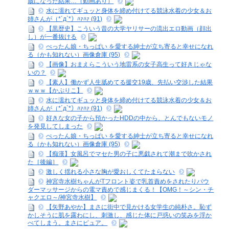
歳になった結果…（動画あり）
水に濡れてギュッと身体を締め付けてる競泳水着の少女＆お
姉さんが（*´д`*）ﾊｧﾊｧ (91)
【黒歴史】こういう昔の大学ヤリサーの流出エロ動画（顔出
し）が一番抜ける
ぺったん娘・ちっぱい を愛する紳士が立ち寄ると幸せになれ
る（かも知れない）画像倉庫 (95)
【画像】おまえらこういう地雷系の女子高生って好きじゃな
いの？
【素人】働かず人生舐めてる援交19歳、先払い交渉した結果
ｗｗｗ【かぷりこ】
水に濡れてギュッと身体を締め付けてる競泳水着の少女＆お
姉さんが（*´д`*）ﾊｧﾊｧ (91)
好きな女の子から預かったHDDの中から、とんでもないモノ
を発見してしまった
ぺったん娘・ちっぱい を愛する紳士が立ち寄ると幸せになれ
る（かも知れない）画像倉庫 (95)
【痴漢】女風呂でマセた男の子に悪戯されて潮まで吹かされ
た［後編］
激しく揺れる小さな胸が愛おしくてたまらない
神宮寺水樹ちゃんがTフロント姿で乳首責めをされたりパウ
ダーマッサージからの電マ責めで感じまくる！【OMG！～シン・チ
ャクエロ～/神宮寺水樹】
【矢野あやか】まさに街中で見かける女学生の純朴さ。恥ず
かしそうに肌を露わにし、刺激し、感じた体に戸惑いの笑みを浮か
べてしまう。まさにピュア。