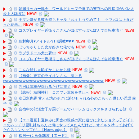
韓国サッカー協会、ワールドカップ予選での審判への性接待がバレ大
炎上大騒ぎに
NEW!
手マン嫌がる彼氏持ちギャル「ねぇもうやめて！」⇒ マ○コは正直だ
った結果…
NEW!
コスプレイヤー近衛りこさんがほぼすっぽんぽんで自転車漕ぐ
NEW!
島村卯月♥️アイドルNTR調教♥️💗♥️
NEW!
ぽっちゃりした女が好きな俺でも
NEW!
ラブラドール犬に夢中
NEW!
コスプレイヤー近衛りこさんがほぼすっぽんぽんで自転車漕ぐ
NEW!
こんな所じゃ恥ずかしいから嫌
NEW!
【画像】東京のライオンさん、溶ける
wwwwwwwwwwwwwwwwwwwwwwwwwwwwwwwwwwww
NEW!
乳房は電車が揺れるたびに震え
NEW!
【悲報】靖国神社、コスプレ軍装を禁止へ
NEW!
友田彩也香 甘えん坊のボクに浴びせられる心のこもった優しい淫語 前
半
合宿中の部活女子が罰ゲームでハーレムセックスをさせられる話
【エロ漫画】夏休みに田舎の親戚の家に遊びに来たショタっ子がイト
コのムッチリ巨乳姉ちゃんと海にやって来たんだけど、オイルを塗ってあげて
たらスキンシップが…【News-edge】
松居一代 画像36枚【ヌード】