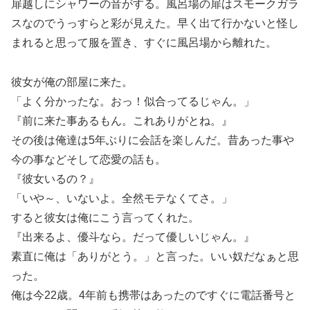
扉越しにシャワーの音がする。風呂場の扉はスモークガラ
スなのでうっすらと彩が見えた。早く出て行かないと怪し
まれると思って服を置き、すぐに風呂場から離れた。
彼女が俺の部屋に来た。
「よく分かったな。おっ！似合ってるじゃん。」
『前に来た事あるもん。これありがとね。』
その後は俺達は5年ぶりに会話を楽しんだ。昔あった事や
今の事などそして恋愛の話も。
『彼女いるの？』
「いや～、いないよ。全然モテなくてさ。」
すると彼女は俺にこう言ってくれた。
『出来るよ、優斗なら。だって優しいじゃん。』
素直に俺は「ありがとう。」と言った。いい奴だなぁと思
った。
俺は今22歳。4年前も携帯はあったのですぐに電話番号と