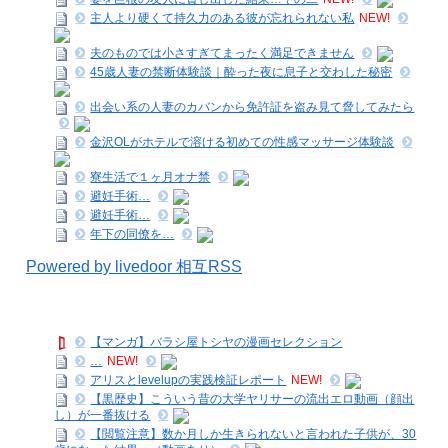
主人より硬くて持久力のある彼が忘れられない私
NEW!
夫のものでは小さすぎてまったく満足できません
45歳人妻の禁断体験談｜酔った夜に息子と交わした秘密
出会い系の人妻のカバンから免許証を盗み見て脅してみたら
金沢OLがホテルで溶ける初めての性感マッサージ体験談
寮生活で１ヶ月オナ禁
避妊手術…
避妊手術…
年下の同僚を…
Powered by livedoor 相互RSS
【マンガ】バラシ屋トシヤの漫画セレクション
…
NEW!
アリスとlevelupの実践検証レポート
NEW!
【黒歴史】こういう昔の大学ヤリサーの流出エロ動画（顔出
し）が一番抜ける
【閲覧注意】数か月しか生きられないと言われた子供が、30