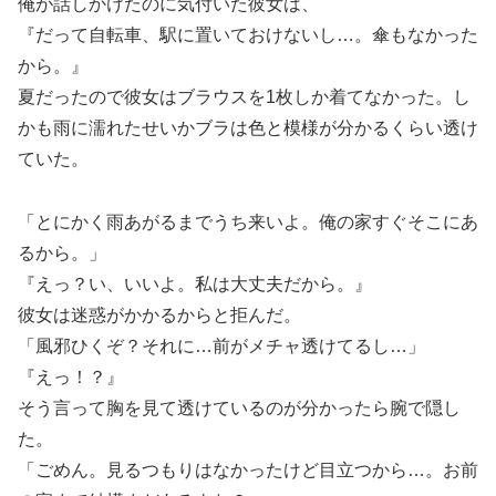
俺が話しかけたのに気付いた彼女は、
『だって自転車、駅に置いておけないし…。傘もなかった
から。』
夏だったので彼女はブラウスを1枚しか着てなかった。し
かも雨に濡れたせいかブラは色と模様が分かるくらい透け
ていた。
「とにかく雨あがるまでうち来いよ。俺の家すぐそこにあ
るから。」
『えっ？い、いいよ。私は大丈夫だから。』
彼女は迷惑がかかるからと拒んだ。
「風邪ひくぞ？それに…前がメチャ透けてるし…」
『えっ！？』
そう言って胸を見て透けているのが分かったら腕で隠し
た。
「ごめん。見るつもりはなかったけど目立つから…。お前