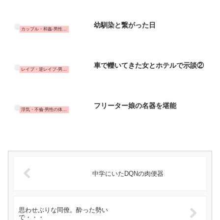
幼馴染と繋がった日
カップル・和姦-男性の体験談
車で轢いてきた女とホテルで示談②
レイプ・逆レイプ-男性の体験談
フリーター娘の名器を堪能
浮気・不倫-男性の体験談
中学にいたDQNの肉便器
思わせぶりな同僚。酔った勢い
で・・・