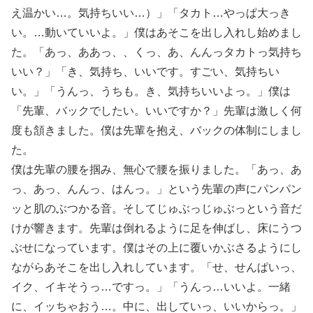
え温かい…。気持ちいい…）」「タカト…やっぱ大っき
い。…動いていいよ。」僕はあそこを出し入れし始めまし
た。「あっ、ああっ、、くっ、あ、んんっタカトっ気持ち
いい？」「き、気持ち、いいです。すごい、気持ちい
い。」「うんっ、うちも。き、気持ちいいよっ。」僕は
「先輩、バックでしたい。いいですか？」先輩は激しく何
度も頷きました。僕は先輩を抱え、バックの体制にしまし
た。
僕は先輩の腰を掴み、無心で腰を振りました。「あっ、あ
っ、あっ、んんっ、はんっ。」という先輩の声にパンパン
ッと肌のぶつかる音。そしてじゅぶっじゅぶっという音だ
けが響きます。先輩は倒れるように足を伸ばし、床にうつ
ぶせになっています。僕はその上に覆いかぶさるようにし
ながらあそこを出し入れしています。「せ、せんぱいっ、
イク、イキそうっ…ですっ。」「うんっ…いいよ。一緒
に、イッちゃおう…。中に、出していっ、いいからっ。」