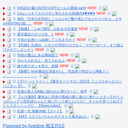
FANZAが夏のAV50％OFFセールを開催 part4
NEW!
おねショタ？エロガキに孕まされる両儀式♥️💗♥️💗♥️
NEW!
海外「日本の住宅街にこんなレ●プ魔が潜んでるとかマジかよ…さす
がHENTAIの国…」
NEW!
【画像】「レ●プ描写」がある少女漫画
NEW!
露天風呂のロリ少女 1
NEW!
子供が出来たら結婚してくれますか？
NEW!
【悲報】生成AI、メモリやSSDだけでなく「マザーボード」まで値上
げさせてしまいそう
NEW!
学校の裏山にある廃病院で
NEW!
今から入れるよ、生で入れるよ
NEW!
妹の前でボッキ見せ、射精
NEW!
【衝撃】NHK番組出演者Xさん、性加害で特定なら降板ドミ
ノ・・・・・・・・・
1:57〜 ハイライト｜【東京オートサロン2023】ミニスカギャルコン
パニオン【V…
友達の美人3姉妹に狙われた僕のチ○コ！ 前半
【エロ漫画】夏休みに田舎の親戚の家に遊びに来たショタっ子がイト
コのムッチリ巨乳姉ちゃんと海にやって来たんだけど、オイルを塗ってあげて
たらスキンシップが…【News-edge】
松居一代 画像36枚【ヌード】
【4K】コスプレ×クルルギアオイ 2 枢木あおい
Powered by livedoor 相互RSS