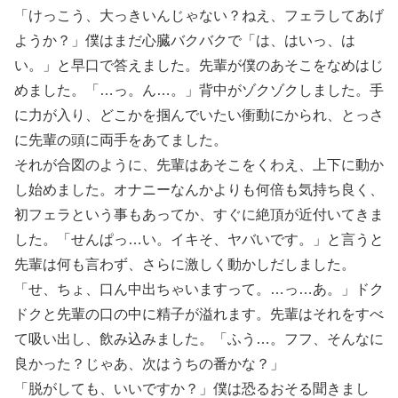
「けっこう、大っきいんじゃない？ねえ、フェラしてあげ
ようか？」僕はまだ心臓バクバクで「は、はいっ、は
い。」と早口で答えました。先輩が僕のあそこをなめはじ
めました。「…っ。ん…。」背中がゾクゾクしました。手
に力が入り、どこかを掴んでいたい衝動にかられ、とっさ
に先輩の頭に両手をあてました。
それが合図のように、先輩はあそこをくわえ、上下に動か
し始めました。オナニーなんかよりも何倍も気持ち良く、
初フェラという事もあってか、すぐに絶頂が近付いてきま
した。「せんぱっ…い。イキそ、ヤバいです。」と言うと
先輩は何も言わず、さらに激しく動かしだしました。
「せ、ちょ、口ん中出ちゃいますって。…っ…あ。」ドク
ドクと先輩の口の中に精子が溢れます。先輩はそれをすべ
て吸い出し、飲み込みました。「ふう…。フフ、そんなに
良かった？じゃあ、次はうちの番かな？」
「脱がしても、いいですか？」僕は恐るおそる聞きまし