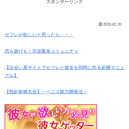
スポンサーリンク
2026.02.20
セフレが欲しいと思ったら・・・
恋も遊びも！完全匿名コミュニティ
【出会い系サイトでセフレと彼女を同時に作る必勝マニュ
アル】
【勃起射精大全】～ペニス能力開発法～