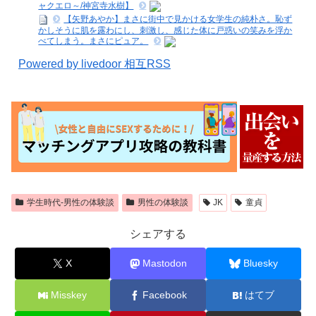
ャクエロ～/神宮寺水樹】
【矢野あやか】まさに街中で見かける女学生の純朴さ。恥ず
かしそうに肌を露わにし、刺激し、感じた体に戸惑いの笑みを浮か
べてしまう。まさにピュア。
Powered by livedoor 相互RSS
学生時代-男性の体験談
男性の体験談
JK
童貞
シェアする
X
Mastodon
Bluesky
Misskey
Facebook
はてブ