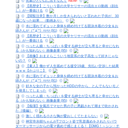
先輩ひどい口に出すなんて
NEW!
【黒歴史】こういう昔の大学ヤリサーの流出エロ動画（顔出
し）が一番抜ける
【閲覧注意】数か月しか生きられないと言われた子供が、30
歳になった結果…（動画あり）
水に濡れてギュッと身体を締め付けてる競泳水着の少女＆お
姉さんが（*´д`*）ﾊｧﾊｧ (91)
【黒歴史】こういう昔の大学ヤリサーの流出エロ動画（顔出
し）が一番抜ける
ぺったん娘・ちっぱい を愛する紳士が立ち寄ると幸せになれ
る（かも知れない）画像倉庫 (95)
【画像】おまえらこういう地雷系の女子高生って好きじゃな
いの？
【素人】働かず人生舐めてる援交19歳、先払い交渉した結果
ｗｗｗ【かぷりこ】
水に濡れてギュッと身体を締め付けてる競泳水着の少女＆お
姉さんが（*´д`*）ﾊｧﾊｧ (91)
好きな女の子から預かったHDDの中から、とんでもないモノ
を発見してしまった
ぺったん娘・ちっぱい を愛する紳士が立ち寄ると幸せになれ
る（かも知れない）画像倉庫 (95)
【痴漢】女風呂でマセた男の子に悪戯されて潮まで吹かされ
た［後編］
激しく揺れる小さな胸が愛おしくてたまらない
神宮寺水樹ちゃんがTフロント姿で乳首責めをされたりパウ
ダーマッサージからの電マ責めで感じまくる！【OMG！～シン・チ