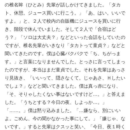
の椎名眸（ひとみ）先輩が話しかけてきました。「タカ
ト、休憩。ジュース買いに行こう。」「あ、はい。いいで
すよ。」と、２人で校内の自販機にジュースを買いに行
き、階段で休んでいました。そして２人で「合宿はど
う？」「ソロは大丈夫？」などといった会話をしていたの
ですが、椎名先輩がいきなり「タカトって童貞？」などと
聞いてきたのです。僕は心臓バクバクで「ち、ちがっま
す。」と言葉になりませんでした。とっさに言ってしまっ
たのですが、本当はまだ童貞でした。それを先輩はあっさ
り見抜き、「いいって、隠さなくて。じゃあさ、Ｈしたい
でしょ？」などと聞いてきました。僕は真っ赤になり、
「そ、そりゃしたくない事はないですけど…。」と答えま
した。「うちとする？今日の夜、しよっか…。」
「……。」僕は黙り込みました。「…嫌なら、別にいい
よ。ごめん、今の聞かなかった事にして。」「嫌じゃ、な
いです。」すると先輩はクスッと笑い、「今日、夜１時く