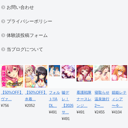
お問い合わせ
プライバシーポリシー
体験談投稿フォーム
当ブログについて
【50%OFF】
【50%OFF】
フォル
嘘デ
看護戦隊
寝取らせ
娼姫レテ
ヴァ...
水着...
ト!!A
レ！
ナースレ
温泉旅行
ィシア
¥756
¥2052
DL...
【2026
ンジ...
2〜...
〜今...
¥491
サ...
¥491
¥2455
¥4104
¥491