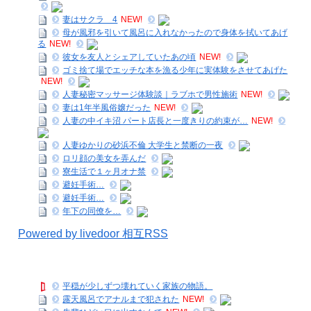
妻はサクラ 4
NEW!
母が風邪を引いて風呂に入れなかったので身体を拭いてあげ
る
NEW!
彼女を友人とシェアしていたあの頃
NEW!
ゴミ捨て場でエッチな本を漁る少年に実体験をさせてあげた
NEW!
人妻秘密マッサージ体験談｜ラブホで男性施術
NEW!
妻は1年半風俗嬢だった
NEW!
人妻の中イキ沼 パート店長と一度きりの約束が…
NEW!
人妻ゆかりの砂浜不倫 大学生と禁断の一夜
ロリ顔の美女を弄んだ
寮生活で１ヶ月オナ禁
避妊手術…
避妊手術…
年下の同僚を…
Powered by livedoor 相互RSS
平穏が少しずつ壊れていく家族の物語。
露天風呂でアナルまで犯された
NEW!