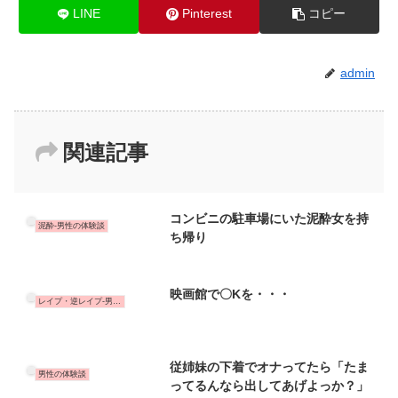
LINE
Pinterest
コピー
admin
関連記事
コンビニの駐車場にいた泥酔女を持
泥酔-男性の体験談
ち帰り
映画館で〇Kを・・・
レイプ・逆レイプ-男性の体験談
従姉妹の下着でオナってたら「たま
男性の体験談
ってるんなら出してあげよっか？」