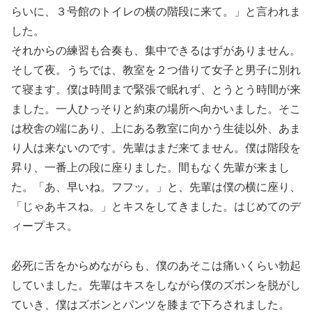
らいに、３号館のトイレの横の階段に来て。」と言われま
した。
それからの練習も合奏も、集中できるはずがありません。
そして夜。うちでは、教室を２つ借りて女子と男子に別れ
て寝ます。僕は時間まで緊張で眠れず、とうとう時間が来
ました。一人ひっそりと約束の場所へ向かいました。そこ
は校舎の端にあり、上にある教室に向かう生徒以外、あま
り人は来ないのです。先輩はまだ来てません。僕は階段を
昇り、一番上の段に座りました。間もなく先輩が来まし
た。「あ、早いね。フフッ。」と、先輩は僕の横に座り、
「じゃあキスね。」とキスをしてきました。はじめてのデ
ィープキス。
必死に舌をからめながらも、僕のあそこは痛いくらい勃起
していました。先輩はキスをしながら僕のズボンを脱がし
ていき、僕はズボンとパンツを膝まで下ろされました。