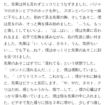
た。先輩は何も言わずニッコリとうなずきました。パジャ
マのボタンとブラのホックを外し、ズボンとパンツを一緒
に下ろしました。初めて見る先輩の胸、そしてあそこ。僕
は息をのみ、そっと胸を揉み始めました。「…うん、もっ
と激しくしてもいいよ。」「は…はい。」僕は先輩に言わ
れるまま、右手で左胸を揉みながら、右の乳首に吸い付き
ました。先輩は「い、いいよ、タカト。うん、気持ちい
い…。でも下も…ね？」僕はゆっくりと先輩のあそこに顔
を近づけました。
先輩のあそこはすでに「濡れてる」という状態でした。
「（ホントに濡れるんだ…）」と、僕は感動していまし
た。「（クリトリスって、これかな…）」僕がそれに触る
と、先輩はピクッと反応します。「や、やだ。タカト、ク
リはだめ。感じちゃうから。指で…して。」僕の心臓はす
っかり落ち着いていました。僕は指を先輩の中に入れまし
た。ビデオで見た通りに指を２本に増やし、少しずつ激し